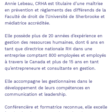
Annie Lebeau, CRHA est titulaire d’une maîtrise
Experte invitée
en prévention et règlements des différends de la
Faculté de droit de l’Université de Sherbrooke et
médiatrice accréditée.
Elle possède plus de 20 années d’expérience en
gestion des ressources humaines, dont 6 ans en
tant que directrice nationale RH dans une
entreprise comptant 800 employées et employés
à travers le Canada et plus de 15 ans en tant
qu’entrepreneure et consultante en gestion.
Mme Céline Chopin, LL.M, CRHA/ECH, ACC
Médiatrice accréditée – Enquêtrice – Coach
Elle accompagne les gestionnaires dans le
certifiée ICF
développement de leurs compétences en
communication et leadership.
Elle est médiatrice accréditée depuis 2018, après
avoir été avocate et conseillère pour
Conférencière et formatrice reconnue, elle excelle
gestionnaires et entrepreneurs. Elle a agi comme