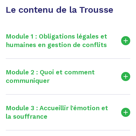
Le contenu de la Trousse
Module 1 : Obligations légales et
humaines en gestion de conflits
1 capsule vidéo + 1 aide-mémoire | 6 min
Module 2 : Quoi et comment
Description
communiquer
Faites le point sur les risques de l’inaction et les
1 capsule vidéo + 1 aide-mémoire | 6 min
obligations des gestionnaires en matière de
Module 3 : Accueillir l'émotion et
climat de travail. Apprenez à structurer une
Description
la souffrance
politique de prévention efficace.
Découvrez comment améliorer vos
1 capsule vidéo + 1 aide-mémoire | 7 min
Objectif d’apprentissage