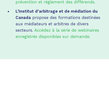
prévention et règlement des différends.
L’Institut d’arbitrage et de médiation du
Canada
propose des formations destinées
aux médiateurs et arbitres de divers
secteurs.
Accédez à la série de webinaires
enregistrés disponibles sur demande.
Formation continue
obligatoire
Tous les médiateurs accrédités doivent participer
à
un minimum de dix (10) heures
de formation
continue admissible au cours d’une période de