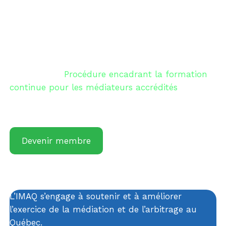
deux (2) ans.
La période de référence en cours est du
1
er
janvier 2024 au 31 décembre 2025
.
Consultez la
Procédure encadrant la formation
continue pour les médiateurs accrédités
pour
plus d’information.
Devenir membre
L’IMAQ s’engage à soutenir et à améliorer
l’exercice de la médiation et de l’arbitrage au
Québec.