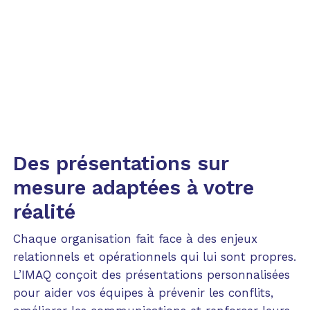
Gratuit
Ouvert à tous
Webinaire
Gratuit
Jusqu’à 1 h 30 de formation continue
Webinaire
Voir le webinaire
Jusqu’à 1 h de formation continue
Des présentations sur
Voir le webinaire
mesure adaptées à votre
réalité
Chaque organisation fait face à des enjeux
relationnels et opérationnels qui lui sont propres.
L’IMAQ conçoit des présentations personnalisées
pour aider vos équipes à prévenir les conflits,