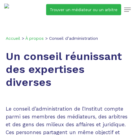
Skip
Men
Trouver un médiateur ou un arbitre
to
main
content
Accueil
>
À propos
>
Conseil d’administration
Un conseil réunissant
des expertises
diverses
Le conseil d’administration de l’Institut compte
parmi ses membres des médiateurs, des arbitres
et des gens des milieux des affaires et juridique.
Ces personnes partagent un même objectif et